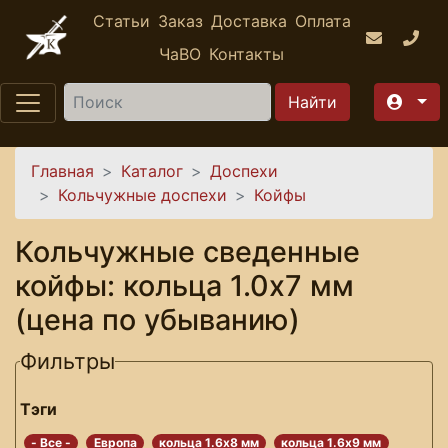
Перейти к основному содержанию
Статьи
Заказ
Доставка
Оплата
ЧаВО
Контакты
Найти
Вы здесь
Главная
Каталог
Доспехи
Кольчужные доспехи
Койфы
Кольчужные сведенные
койфы: кольца 1.0х7 мм
(цена по убыванию)
Фильтры
Тэги
- Все -
Европа
кольца 1.6х8 мм
кольца 1.6х9 мм