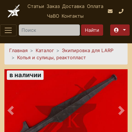
Перейти к основному содержанию
Статьи
Заказ
Доставка
Оплата
ЧаВО
Контакты
Найти
Вы здесь
Главная
Каталог
Экипировка для LARP
Копья и сулицы, реактопласт
в наличии
Предыдущее
Сле