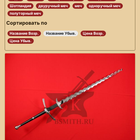
Шотландия
двуручный меч
меч
одноручный меч
полуторный меч
Сортировать по
Название Возр.
Название Убыв.
Цена Возр.
Цена Убыв.