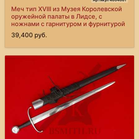
Меч тип XVIII из Музея Королевской
оружейной палаты в Лидсе, с
ножнами с гарнитуром и фурнитурой
39,400 руб.