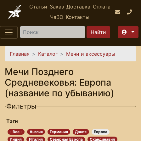
Перейти к основному содержанию
Статьи
Заказ
Доставка
Оплата
ЧаВО
Контакты
Найти
Вы здесь
Главная
Каталог
Мечи и аксессуары
Мечи Позднего
Средневековья: Европа
(название по убыванию)
Фильтры
Тэги
- Все -
Англия
Германия
Дания
Европа
Индия
Италия
Северная Европа
Скандинавия