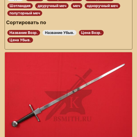
Шотландия
двуручный меч
меч
одноручный меч
полуторный меч
Сортировать по
Название Возр.
Название Убыв.
Цена Возр.
Цена Убыв.