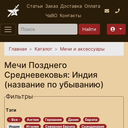
Перейти к основному содержанию
Статьи
Заказ
Доставка
Оплата
ЧаВО
Контакты
Найти
Вы здесь
Главная
Каталог
Мечи и аксессуары
Мечи Позднего
Средневековья: Индия
(название по убыванию)
Фильтры
Тэги
- Все -
Англия
Германия
Дания
Европа
Индия
Италия
Северная Европа
Скандинавия