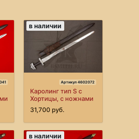
в наличии
041
Артикул 4602072
Каролинг тип S с
ами
Хортицы, с ножнами
31,700 руб.
в наличии