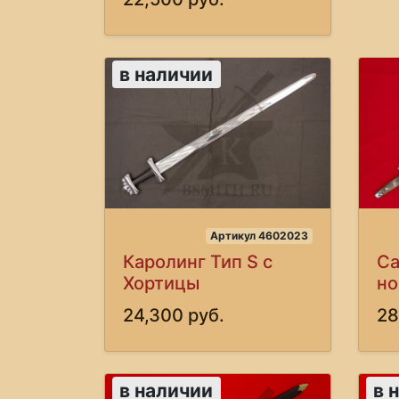
в наличии
Артикул 4602023
Каролинг Тип S с
Са
Хортицы
н
24,300 руб.
28
в наличии
в 