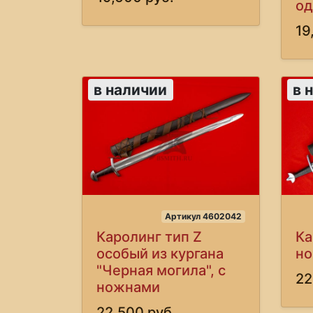
од
19
в наличии
в 
Артикул 4602042
Каролинг тип Z
Ка
особый из кургана
н
"Черная могила", с
22
ножнами
22,500 руб.