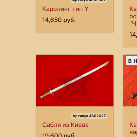
Каролинг тип Y
Ка
ос
14,650 руб.
"Ч
14
в 
Артикул 4602027
Сабля из Киева
Ка
ва
19,600 руб.