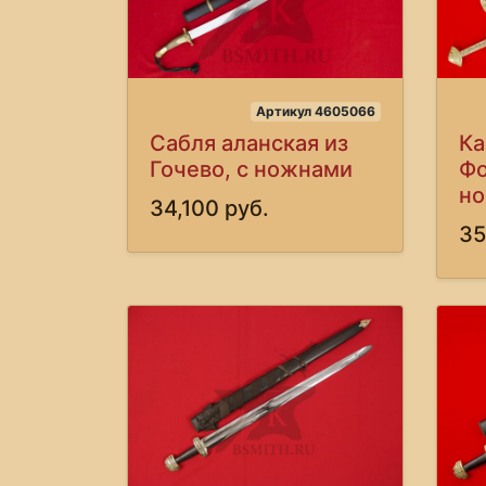
Артикул 4605066
Сабля аланская из
Ка
Гочево, с ножнами
Фо
но
34,100 руб.
35