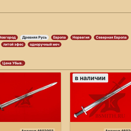
Новгород
Древняя Русь
Европа
Норвегия
Северная Европа
литой эфес
одноручный меч
Цена Убыв.
в наличии
Артикул 4602003
Артикул 4602