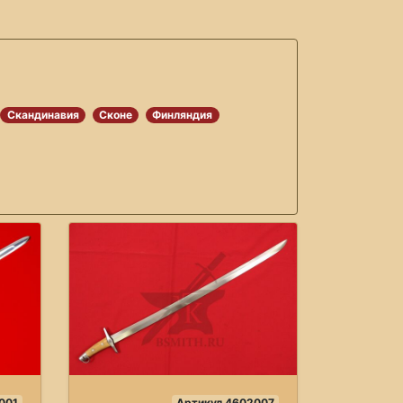
Скандинавия
Сконе
Финляндия
001
Артикул 4602007