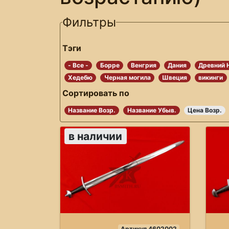
Фильтры
Тэги
- Все -
Борре
Венгрия
Дания
Древний 
Хедебю
Черная могила
Швеция
викинги
Сортировать по
Название Возр.
Название Убыв.
Цена Возр.
в наличии
Артикул 4602002