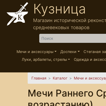
Перейти к основному содержанию
Кузница
Магазин исторической реконс
средневековых товаров
Найти
Мечи и аксессуары
Доспехи
Стеганая з
Луки, арбалеты, стрелы
Одежда и аксес
Вы здесь
Главная
Каталог
Мечи и аксессу
Мечи Раннего Ср
возрастанию)