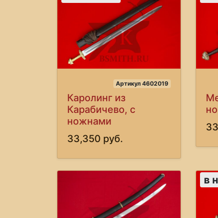
Артикул 4602019
Каролинг из
Ме
Карабичево, с
н
ножнами
33
33,350 руб.
в 