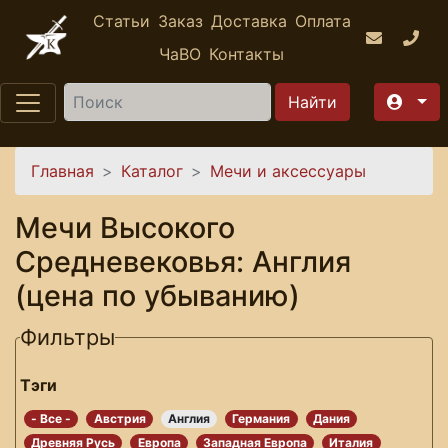
Перейти к основному содержанию
Статьи
Заказ
Доставка
Оплата
ЧаВО
Контакты
Найти
Вы здесь
Главная
Каталог
Мечи и аксессуары
Мечи Высокого
Средневековья: Англия
(цена по убыванию)
Фильтры
Тэги
- Все -
Австрия
Англия
Германия
Дания
Древняя Русь
Европа
Западная Европа
Италия