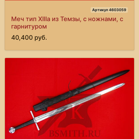
Артикул 4603059
Меч тип XIIIa из Темзы, с ножнами, с
гарнитуром
40,400 руб.