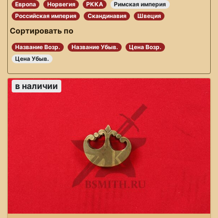
Европа
Норвегия
РККА
Римская империя
Российская империя
Скандинавия
Швеция
Сортировать по
Название Возр.
Название Убыв.
Цена Возр.
Цена Убыв.
в наличии