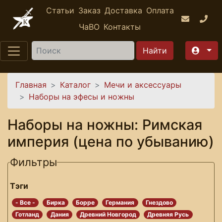
Перейти к основному содержанию
Статьи
Заказ
Доставка
Оплата
ЧаВО
Контакты
Найти
Вы здесь
Главная
Каталог
Мечи и аксессуары
Наборы на эфесы и ножны
Наборы на ножны: Римская
империя (цена по убыванию)
Фильтры
Тэги
- Все -
Бирка
Борре
Германия
Гнездово
Готланд
Дания
Древний Новгород
Древняя Русь