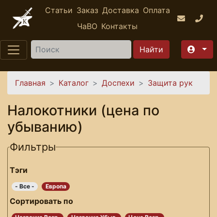
Перейти к основному содержанию
Статьи
Заказ
Доставка
Оплата
ЧаВО
Контакты
Найти
Вы здесь
Главная
Каталог
Доспехи
Защита рук
Налокотники (цена по
убыванию)
Фильтры
Тэги
- Все -
Европа
Сортировать по