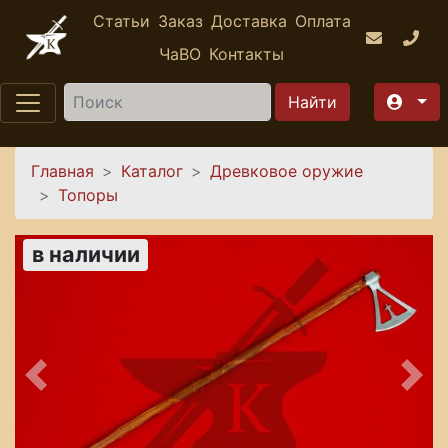
Перейти к основному содержанию
Статьи
Заказ
Доставка
Оплата
ЧаВО
Контакты
Найти
Вы здесь
Главная
Каталог
Древковое оружие
Топоры
в наличии
Предыдущее
Сле