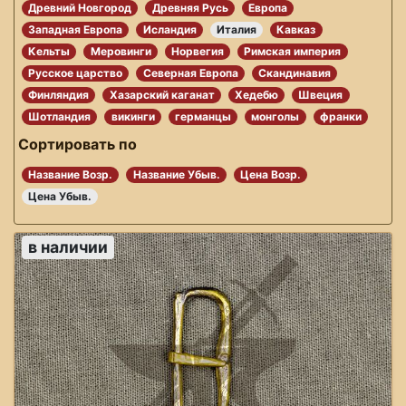
Древний Новгород
Древняя Русь
Европа
Западная Европа
Исландия
Италия
Кавказ
Кельты
Меровинги
Норвегия
Римская империя
Русское царство
Северная Европа
Скандинавия
Финляндия
Хазарский каганат
Хедебю
Швеция
Шотландия
викинги
германцы
монголы
франки
Сортировать по
Название Возр.
Название Убыв.
Цена Возр.
Цена Убыв.
в наличии