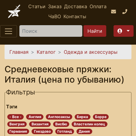
Перейти к основному содержанию
Статьи
Заказ
Доставка
Оплата
ЧаВО
Контакты
Найти
Вы здесь
Главная
Каталог
Одежда и аксессуары
Средневековые пряжки:
Италия (цена по убыванию)
Фильтры
Тэги
- Все -
Англия
Англосаксы
Бирка
Борре
Венгрия
Византия
Висбю
Властелин колец
Германия
Гнездово
Готланд
Дания