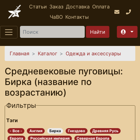
Перейти к основному содержанию
Статьи
Заказ
Доставка
Оплата
ЧаВО
Контакты
Найти
Вы здесь
Главная
Каталог
Одежда и аксессуары
Средневековые пуговицы:
Бирка (название по
возрастанию)
Фильтры
Тэги
- Все -
Англия
Бирка
Гнездово
Древняя Русь
Европа
Российская империя
Северная Европа