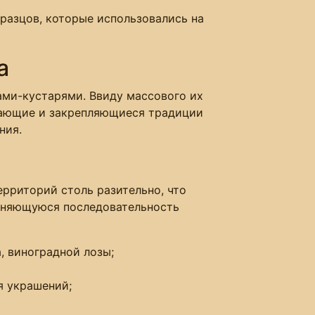
разцов, которые использовались на
а
рами-кустарями. Ввиду массового их
кающие и закрепляющиеся традиции
ния.
ерриторий столь разительно, что
меняющуюся последовательность
, виноградной лозы;
я украшений;