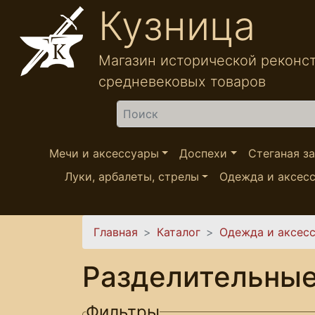
Перейти к основному содержанию
Кузница
Магазин исторической реконс
средневековых товаров
Найти
Мечи и аксессуары
Доспехи
Стеганая з
Луки, арбалеты, стрелы
Одежда и аксес
Вы здесь
Главная
Каталог
Одежда и аксес
Разделительные
Фильтры