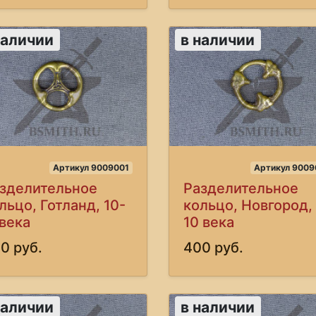
наличии
в наличии
Артикул 9009001
Артикул 9009
зделительное
Разделительное
льцо, Готланд, 10-
кольцо, Новгород,
 века
10 века
0 руб.
400 руб.
наличии
в наличии