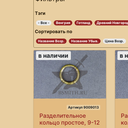
Тэги
- Все -
Венгрия
Готланд
Древний Новгоро
Сортировать по
Название Возр.
Название Убыв.
Цена Возр.
в наличии
в 
Артикул 9009013
Разделительное
Ра
кольцо простое, 9-12
ко