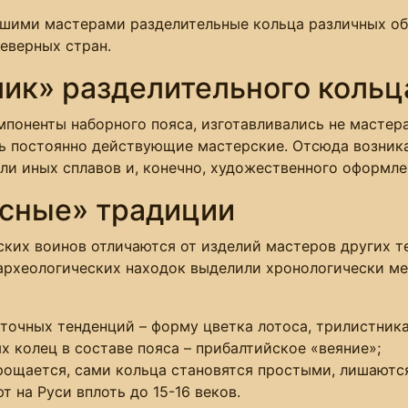
ашими мастерами разделительные кольца различных об
еверных стран.
лик» разделительного кольц
омпоненты наборного пояса, изготавливались не масте
ть постоянно действующие мастерские. Отсюда возни
ли иных сплавов и, конечно, художественного оформле
ясные» традиции
ских воинов отличаются от изделий мастеров других т
 археологических находок выделили хронологически 
точных тенденций – форму цветка лотоса, трилистника
 колец в составе пояса – прибалтийское «веяние»;
прощается, сами кольца становятся простыми, лишаютс
 на Руси вплоть до 15-16 веков.