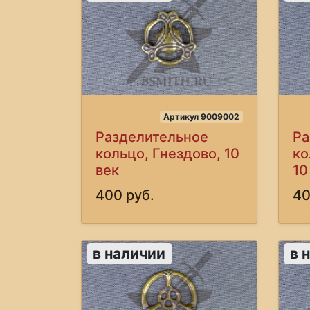
Артикул 9009002
Разделительное
Ра
кольцо, Гнездово, 10
ко
век
10
400 руб.
40
в наличии
в 