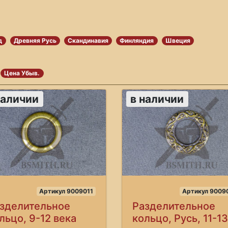
д
Древняя Русь
Скандинавия
Финляндия
Швеция
Цена Убыв.
наличии
в наличии
Артикул 9009011
Артикул 9009
зделительное
Разделительное
льцо, 9-12 века
кольцо, Русь, 11-13