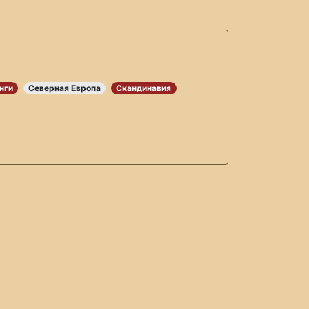
нги
Северная Европа
Скандинавия