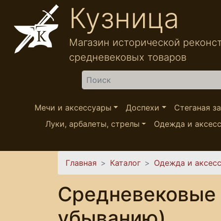
Перейти к основному содержанию
Кузница
Магазин исторической реконс
средневековых товаров
Найти
Мечи и аксессуары
Доспехи
Стеганая з
Луки, арбалеты, стрелы
Одежда и аксес
Вы здесь
Главная
Каталог
Одежда и аксес
Средневековые 
убыванию)