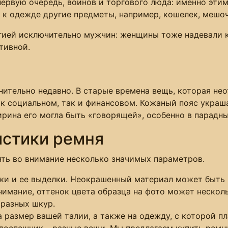
ервую очередь, воинов и торгового люда: именно эти
ь к одежде другие предметы, например, кошелек, мешо
егией исключительно мужчин: женщины тоже надевали к
тивной.
ительно недавно. В старые времена вещь, которая нео
ак социальном, так и финансовом. Кожаный пояс укра
рина его могла быть «говорящей», особенно в парадны
истики ремня
ть во внимание несколько значимых параметров.
ожи и ее выделки. Неокрашенный материал может быть 
нимание, оттенок цвета образца на фото может несколь
 разных шкур.
а размер вашей талии, а также на одежду, с которой п
оспешник – разные вещи. Мы предлагаем купить ремни