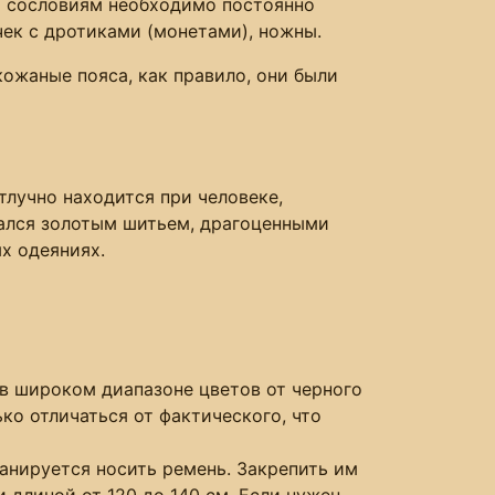
м сословиям необходимо постоянно
чек с дротиками (монетами), ножны.
ожаные пояса, как правило, они были
тлучно находится при человеке,
шался золотым шитьем, драгоценными
х одеяниях.
в широком диапазоне цветов от черного
ко отличаться от фактического, что
ланируется носить ремень. Закрепить им
 длиной от 120 до 140 см. Если нужен