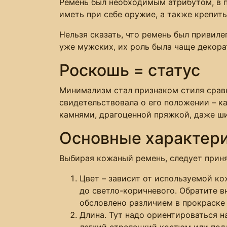
Ремень был необходимым атрибутом, в п
иметь при себе оружие, а также крепит
Нельзя сказать, что ремень был привил
уже мужских, их роль была чаще декора
Роскошь = статус
Минимализм стал признаком стиля сравн
свидетельствовала о его положении – к
камнями, драгоценной пряжкой, даже ши
Основные характер
Выбирая кожаный ремень, следует приня
Цвет – зависит от используемой к
до светло-коричневого. Обратите в
обсловлено различием в прокраске
Длина. Тут надо ориентироваться н
легкий стрелецкий костюм или подд