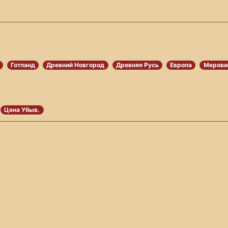
Готланд
Древний Новгород
Древняя Русь
Европа
Мерови
Цена Убыв.