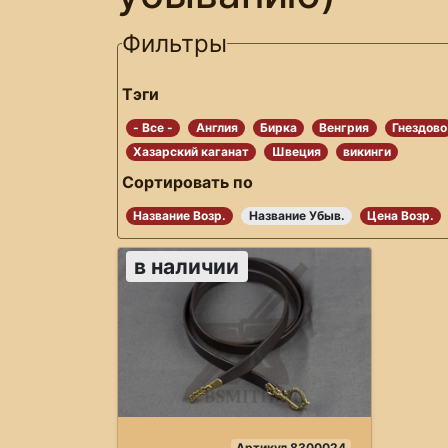
Фильтры
Тэги
- Все -
Англия
Бирка
Венгрия
Гнездово
Хазарский каганат
Швеция
викинги
Сортировать по
Название Возр.
Название Убыв.
Цена Возр.
в наличии
Артикул 8300024