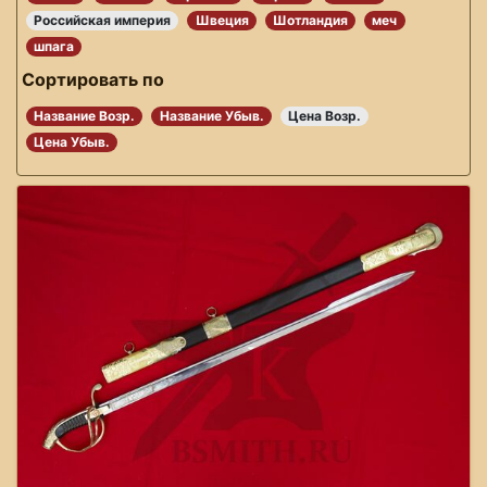
Российская империя
Швеция
Шотландия
меч
шпага
Сортировать по
Название Возр.
Название Убыв.
Цена Возр.
Цена Убыв.