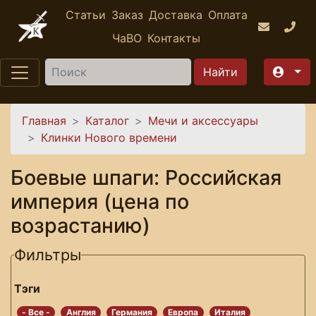
Перейти к основному содержанию
Статьи
Заказ
Доставка
Оплата
ЧаВО
Контакты
Найти
Вы здесь
Главная
Каталог
Мечи и аксессуары
Клинки Нового времени
Боевые шпаги: Российская
империя (цена по
возрастанию)
Фильтры
Тэги
- Все -
Англия
Германия
Европа
Италия