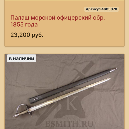
Артикул 4605078
Палаш морской офицерский обр.
1855 года
23,200 руб.
в наличии