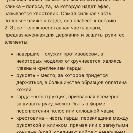
клинка – полоса, та, на которую надет эфес,
называется хвостовик. Самая сильная часть
полосы – ближе к гарде, она слабеет к острию.
2. Эфес – сложносоставная часть шпаги,
предназначенная для держания и защиты руки; ее
элементы:
навершие – служит противовесом, в
некоторых моделях откручивается, являясь
главным креплением гарды;
рукоять – место, за которое придется
держаться, в большинстве образцов оплетена
кожей;
гарда – конструкция, призванная всемерно
защищать руку, может быть в форме
переплетения полос или сплошной чаши;
крестовина – часть гарды, перекладина между
рукояткой и клинком, прямая или с загнутыми
концами (край, соединяющийся с навершием,