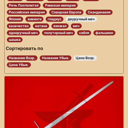
Речь Посполитая
Римская империя
Российская империя
Северная Европа
Скандинавия
Япония
викинги
гладиус
двуручный меч
казачество
катана
кинжал
меч
одноручный меч
полуторный меч
сабля
фальшион
шашка
Сортировать по
Название Возр.
Название Убыв.
Цена Возр.
Цена Убыв.