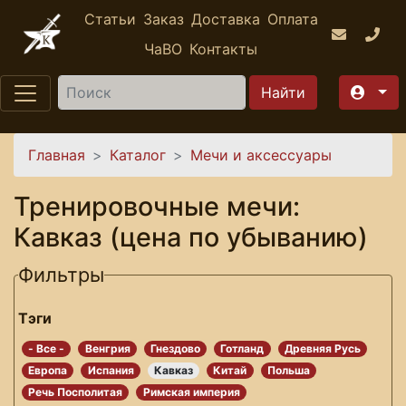
Перейти к основному содержанию
Статьи
Заказ
Доставка
Оплата
ЧаВО
Контакты
Найти
Вы здесь
Главная
Каталог
Мечи и аксессуары
Тренировочные мечи:
Кавказ (цена по убыванию)
Фильтры
Тэги
- Все -
Венгрия
Гнездово
Готланд
Древняя Русь
Европа
Испания
Кавказ
Китай
Польша
Речь Посполитая
Римская империя