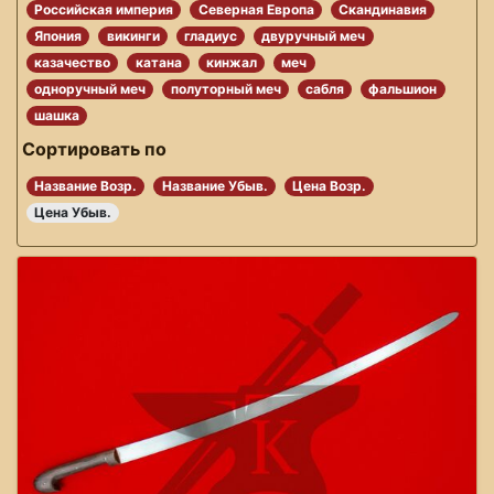
Российская империя
Северная Европа
Скандинавия
Япония
викинги
гладиус
двуручный меч
казачество
катана
кинжал
меч
одноручный меч
полуторный меч
сабля
фальшион
шашка
Сортировать по
Название Возр.
Название Убыв.
Цена Возр.
Цена Убыв.