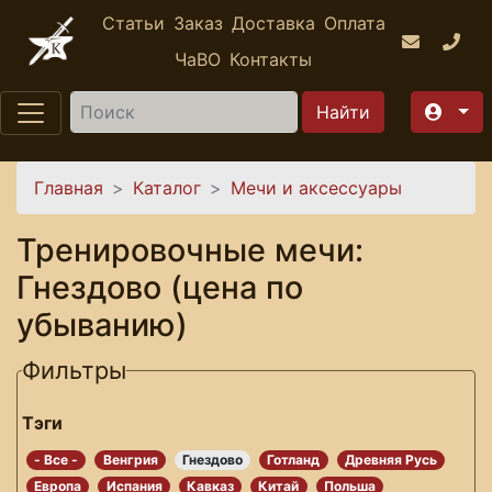
Перейти к основному содержанию
Статьи
Заказ
Доставка
Оплата
ЧаВО
Контакты
Найти
Вы здесь
Главная
Каталог
Мечи и аксессуары
Тренировочные мечи:
Гнездово (цена по
убыванию)
Фильтры
Тэги
- Все -
Венгрия
Гнездово
Готланд
Древняя Русь
Европа
Испания
Кавказ
Китай
Польша