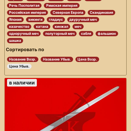
Речь Посполитая
Римская империя
Российская империя
Северная Европа
Скандинавия
Япония
викинги
гладиус
двуручный меч
казачество
катана
кинжал
меч
одноручный меч
полуторный меч
сабля
фальшион
шашка
Сортировать по
Название Возр.
Название Убыв.
Цена Возр.
Цена Убыв.
в наличии