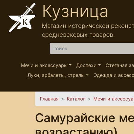
Перейти к основному содержанию
Кузница
Магазин исторической реконс
средневековых товаров
Найти
Мечи и аксессуары
Доспехи
Стеганая з
Луки, арбалеты, стрелы
Одежда и аксес
Вы здесь
Главная
Каталог
Мечи и аксессу
Самурайские ме
возрастанию)