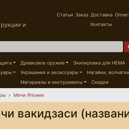
Статьи
Заказ
Доставка
Оплат
трукции и
Контакты
ащита
Древковое оружие
Экипировка для HEMA
суары
Украшения и аксессуары
Нагайки, волчатк
Материалы и инструменты
Скидки
ары
Мечи Японии
чи вакидзаси (названи