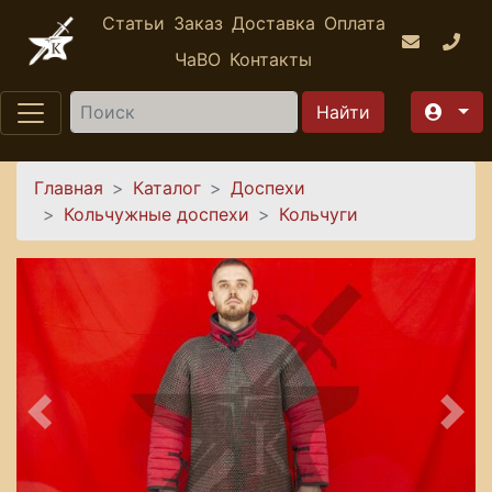
Перейти к основному содержанию
Статьи
Заказ
Доставка
Оплата
ЧаВО
Контакты
Найти
Вы здесь
Главная
Каталог
Доспехи
Кольчужные доспехи
Кольчуги
Предыдущее
Сле