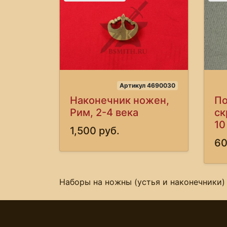
Артикул 4690030
Наконечник ножен,
По
Рим, 2-4 века
ск
10
1,500 руб.
60
Наборы на ножны (устья и наконечники) 