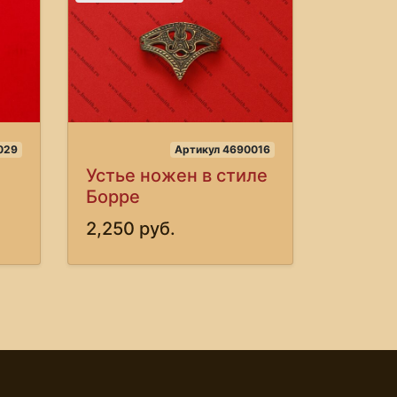
029
Артикул 4690016
Устье ножен в стиле
Борре
2,250 руб.