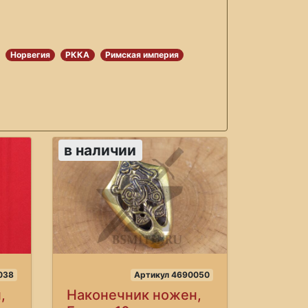
Норвегия
РККА
Римская империя
в наличии
038
Артикул 4690050
,
Наконечник ножен,