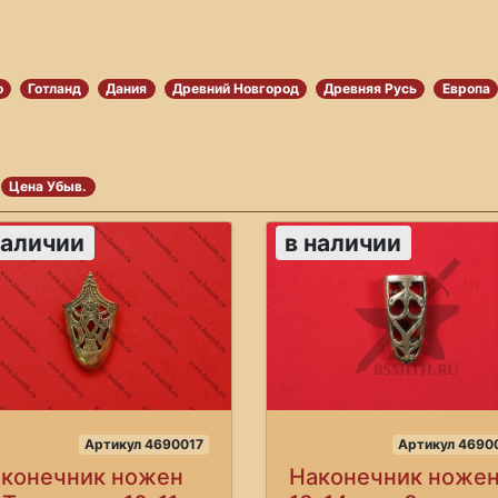
о
Готланд
Дания
Древний Новгород
Древняя Русь
Европа
Цена Убыв.
наличии
в наличии
Артикул 4690017
Артикул 4690
конечник ножен
Наконечник ножен