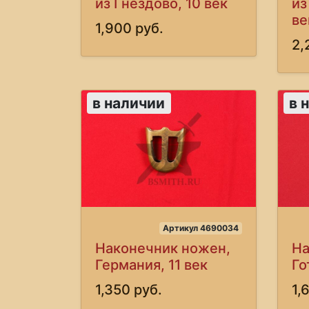
из Гнездово, 10 век
из
ве
1,900 руб.
2,
в наличии
в 
Артикул 4690034
Наконечник ножен,
На
Германия, 11 век
Го
1,350 руб.
1,