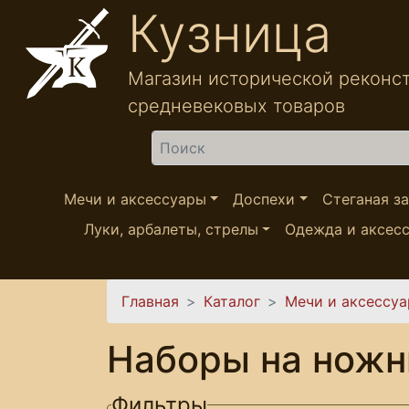
Перейти к основному содержанию
Кузница
Магазин исторической реконс
средневековых товаров
Найти
Мечи и аксессуары
Доспехи
Стеганая з
Луки, арбалеты, стрелы
Одежда и аксес
Вы здесь
Главная
Каталог
Мечи и аксессу
Наборы на нож
Фильтры