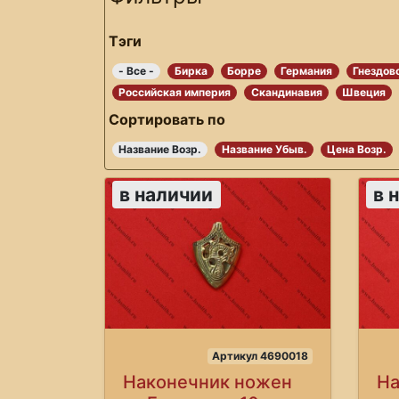
Тэги
- Все -
Бирка
Борре
Германия
Гнездов
Российская империя
Скандинавия
Швеция
Сортировать по
Название Возр.
Название Убыв.
Цена Возр.
в наличии
в 
Артикул 4690018
Наконечник ножен
На