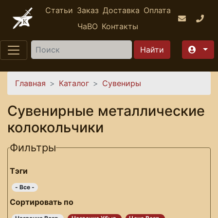
Перейти к основному содержанию
Статьи
Заказ
Доставка
Оплата
ЧаВО
Контакты
Найти
Вы здесь
Главная
Каталог
Сувениры
Сувенирные металлические
колокольчики
Фильтры
Тэги
- Все -
Сортировать по