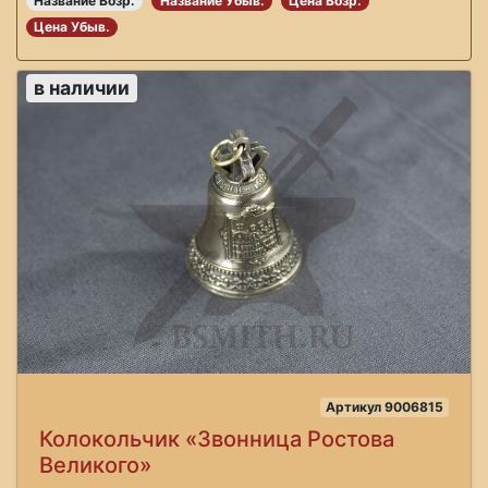
Название Возр.
Название Убыв.
Цена Возр.
Цена Убыв.
в наличии
Артикул 9006815
Колокольчик «Звонница Ростова
Великого»