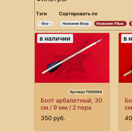
Тэги
Сортировать по
- Все -
Название Возр.
Название Убыв.
в наличии
в 
Артикул 7000084
Болт арбалетный, 30
Бо
см / 9 мм / 2 пера
см
350 руб.
40