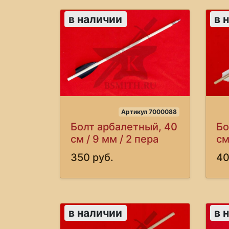
в наличии
в 
Артикул 7000088
Болт арбалетный, 40
Бо
см / 9 мм / 2 пера
см
350 руб.
40
в наличии
в 