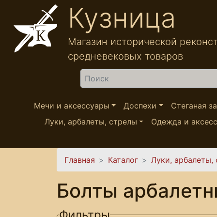
Перейти к основному содержанию
Кузница
Магазин исторической реконс
средневековых товаров
Найти
Мечи и аксессуары
Доспехи
Стеганая з
Луки, арбалеты, стрелы
Одежда и аксес
Вы здесь
Главная
Каталог
Луки, арбалеты,
Болты арбалет
Фильтры