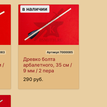
в наличии
083
Артикул 7000085
Древко болта
 /
арбалетного, 35 см /
9 мм / 2 пера
290 руб.