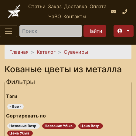
Перейти к основному содержанию
Статьи
Заказ
Доставка
Оплата
ЧаВО
Контакты
Найти
Вы здесь
Главная
Каталог
Сувениры
Кованые цветы из металла
Фильтры
Тэги
- Все -
Сортировать по
Название Возр.
Название Убыв.
Цена Возр.
Цена Убыв.