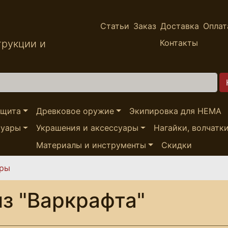
Статьи
Заказ
Доставка
Оплат
трукции и
Контакты
ащита
Древковое оружие
Экипировка для HEMA
суары
Украшения и аксессуары
Нагайки, волчатк
Материалы и инструменты
Скидки
ары
з "Варкрафта"