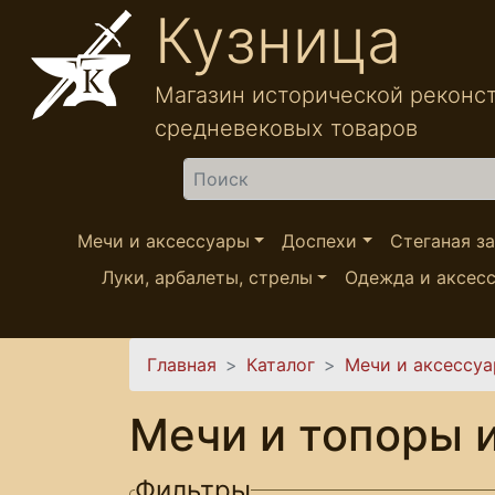
Перейти к основному содержанию
Кузница
Магазин исторической реконс
средневековых товаров
Найти
Мечи и аксессуары
Доспехи
Стеганая з
Луки, арбалеты, стрелы
Одежда и аксес
Вы здесь
Главная
Каталог
Мечи и аксессу
Мечи и топоры и
Фильтры