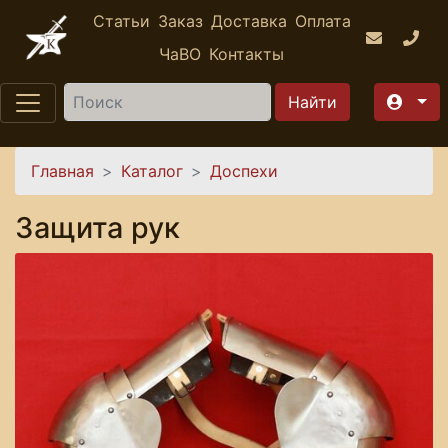
Перейти к основному содержанию
Статьи
Заказ
Доставка
Оплата
ЧаВО
Контакты
Найти
Вы здесь
Главная
Каталог
Доспехи
Защита рук