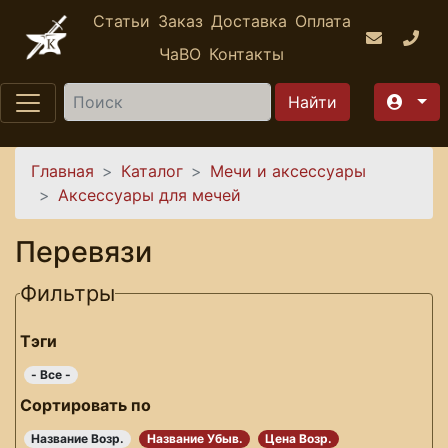
Перейти к основному содержанию
Статьи
Заказ
Доставка
Оплата
ЧаВО
Контакты
Найти
Вы здесь
Главная
Каталог
Мечи и аксессуары
Аксессуары для мечей
Перевязи
Фильтры
Тэги
- Все -
Сортировать по
Название Возр.
Название Убыв.
Цена Возр.