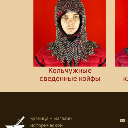
Кольчужные
сведенные койфы
к
Кузница - магазин
исторической