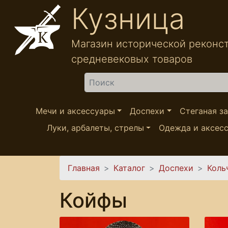
Перейти к основному содержанию
Кузница
Магазин исторической реконс
средневековых товаров
Найти
Мечи и аксессуары
Доспехи
Стеганая з
Луки, арбалеты, стрелы
Одежда и аксес
Вы здесь
Главная
Каталог
Доспехи
Коль
Койфы