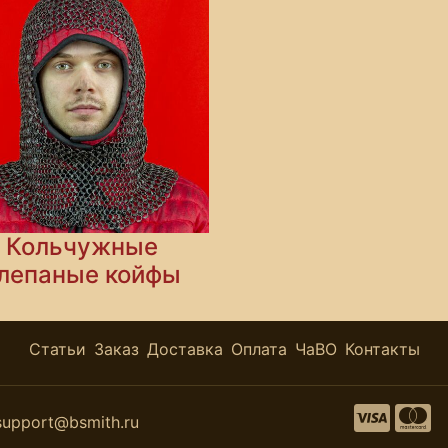
Кольчужные
лепаные койфы
Статьи
Заказ
Доставка
Оплата
ЧаВО
Контакты
support@bsmith.ru