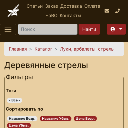
Перейти к основному содержанию
Статьи
Заказ
Доставка
Оплата
ЧаВО
Контакты
Найти
Вы здесь
Главная
Каталог
Луки, арбалеты, стрелы
Деревянные стрелы
Фильтры
Тэги
- Все -
Сортировать по
Название Возр.
Название Убыв.
Цена Возр.
Цена Убыв.