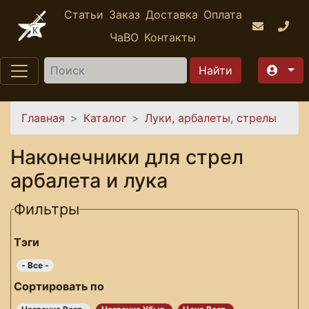
Перейти к основному содержанию
Статьи
Заказ
Доставка
Оплата
ЧаВО
Контакты
Найти
Вы здесь
Главная
Каталог
Луки, арбалеты, стрелы
Наконечники для стрел
арбалета и лука
Фильтры
Тэги
- Все -
Сортировать по