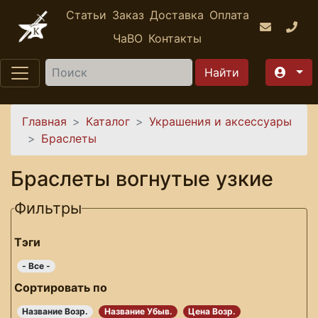
Перейти к основному содержанию
Статьи
Заказ
Доставка
Оплата
ЧаВО
Контакты
Найти
Вы здесь
Главная
Каталог
Украшения и аксессуары
Браслеты
Браслеты вогнутые узкие
Фильтры
Тэги
- Все -
Сортировать по
Название Возр.
Название Убыв.
Цена Возр.