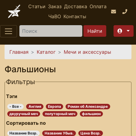
Перейти к основному содержанию
Статьи
Заказ
Доставка
Оплата
ЧаВО
Контакты
Найти
Вы здесь
Главная
Каталог
Мечи и аксессуары
Фальшионы
Фильтры
Тэги
- Все -
Англия
Европа
Роман об Александре
двуручный меч
полуторный меч
фальшион
Сортировать по
Название Возр.
Название Убыв.
Цена Возр.