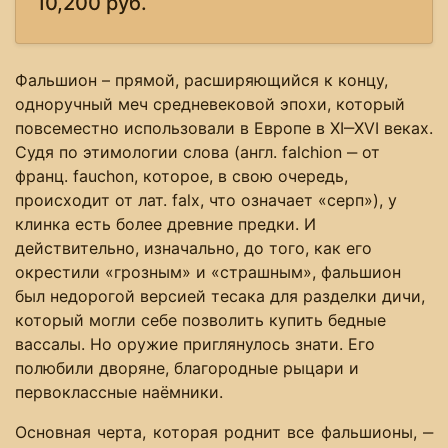
10,200 руб.
Фальшион – прямой, расширяющийся к концу,
одноручный меч средневековой эпохи, который
повсеместно использовали в Европе в XI‒XVI веках.
Судя по этимологии слова (англ. falchion ‒ от
франц. fauchon, которое, в свою очередь,
происходит от лат. falx, что означает «серп»), у
клинка есть более древние предки. И
действительно, изначально, до того, как его
окрестили «грозным» и «страшным», фальшион
был недорогой версией тесака для разделки дичи,
который могли себе позволить купить бедные
вассалы. Но оружие приглянулось знати. Его
полюбили дворяне, благородные рыцари и
первоклассные наёмники.
Основная черта, которая роднит все фальшионы, ‒