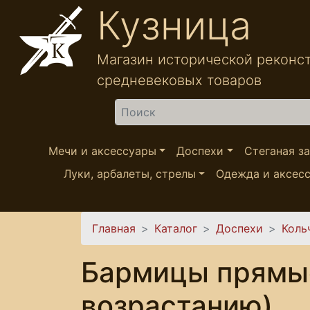
Перейти к основному содержанию
Кузница
Магазин исторической реконс
средневековых товаров
Найти
Мечи и аксессуары
Доспехи
Стеганая з
Луки, арбалеты, стрелы
Одежда и аксес
Вы здесь
Главная
Каталог
Доспехи
Коль
Бармицы прямые:
возрастанию)