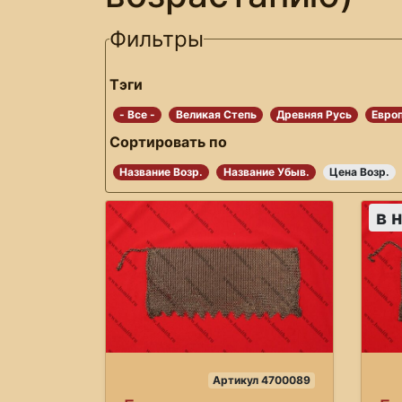
Фильтры
Тэги
- Все -
Великая Степь
Древняя Русь
Евро
Сортировать по
Название Возр.
Название Убыв.
Цена Возр.
в 
Артикул 4700089