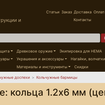
Статьи
Заказ
Доставка
Оплат
трукции и
Контакты
ащита
Древковое оружие
Экипировка для HEMA
суары
Украшения и аксессуары
Нагайки, волчатк
Материалы и инструменты
Скидки
чужные доспехи
Кольчужные бармицы
 кольца 1.2х6 мм (це