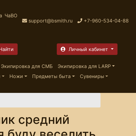
а
ЧаВО
support@bsmith.ru
+7-960-534-04-88
Личный кабинет
Экипировка для СМБ
Экипировка для LARP
и
Ножи
Предметы быта
Сувениры
ик средний
я буду веселить