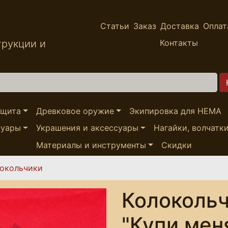
Статьи
Заказ
Доставка
Оплат
трукции и
Контакты
ащита
Древковое оружие
Экипировка для HEMA
суары
Украшения и аксессуары
Нагайки, волчатк
Материалы и инструменты
Скидки
окольчики
Колокольч
"Купи мен