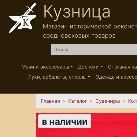
Перейти к основному содержанию
Кузница
Магазин исторической реконс
средневековых товаров
Найти
Мечи и аксессуары
Доспехи
Стеганая з
Луки, арбалеты, стрелы
Одежда и аксес
Вы здесь
Главная
Каталог
Сувениры
Кол
в наличии