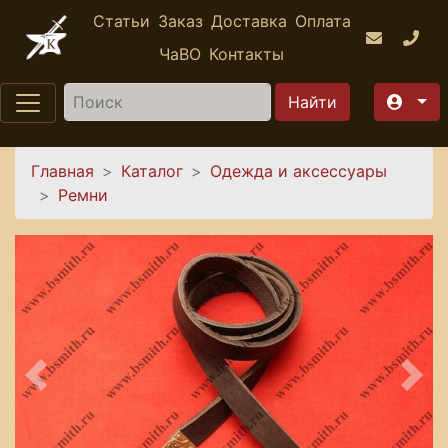
Перейти к основному содержанию
Статьи
Заказ
Доставка
Оплата
ЧаВО
Контакты
Найти
Вы здесь
Главная
Каталог
Одежда и аксессуары
Ремни
Предыдущее
Сле