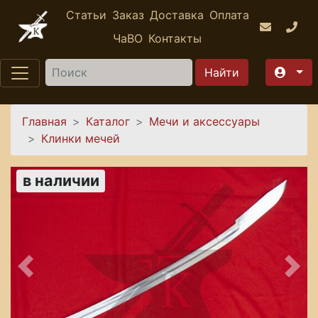
Перейти к основному содержанию
Статьи
Заказ
Доставка
Оплата
ЧаВО
Контакты
Найти
Вы здесь
Главная
Каталог
Мечи и аксессуары
Клинки мечей
в наличии
Предыдущее
Сле