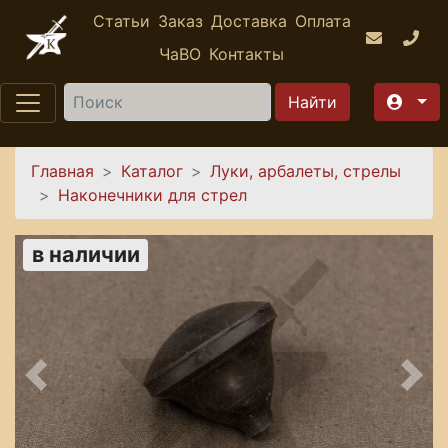
Перейти к основному содержанию
Статьи
Заказ
Доставка
Оплата
ЧаВО
Контакты
Найти
Вы здесь
Главная
Каталог
Луки, арбалеты, стрелы
Наконечники для стрел
в наличии
Предыдущее
Сле