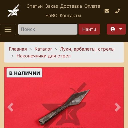
Перейти к основному содержанию
Статьи
Заказ
Доставка
Оплата
ЧаВО
Контакты
Найти
Вы здесь
Главная
Каталог
Луки, арбалеты, стрелы
Наконечники для стрел
в наличии
Предыдущее
Сле