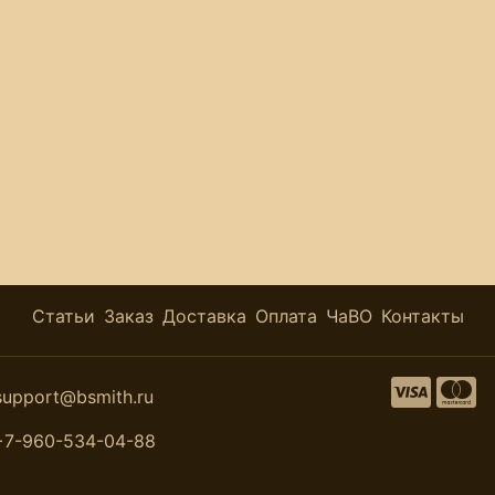
Статьи
Заказ
Доставка
Оплата
ЧаВО
Контакты
support@bsmith.ru
+7-960-534-04-88