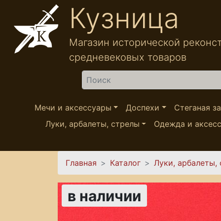
Перейти к основному содержанию
Кузница
Магазин исторической реконс
средневековых товаров
Найти
Мечи и аксессуары
Доспехи
Стеганая з
Луки, арбалеты, стрелы
Одежда и аксес
Вы здесь
Главная
Каталог
Луки, арбалеты,
в наличии