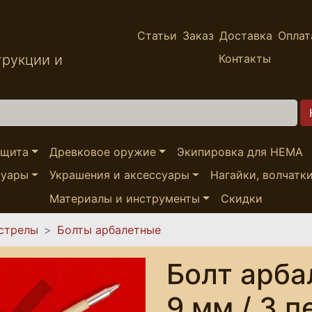
Статьи
Заказ
Доставка
Оплат
трукции и
Контакты
ащита
Древковое оружие
Экипировка для HEMA
суары
Украшения и аксессуары
Нагайки, волчатк
Материалы и инструменты
Скидки
 стрелы
Болты арбалетные
Болт арба
9 мм / 3 п