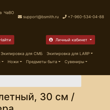
а
ЧаВО
support@bsmith.ru
+7-960-534-04-88
Личный кабинет
Экипировка для СМБ
Экипировка для LARP
и
Ножи
Предметы быта
Сувениры
летный, 30 см /
ера