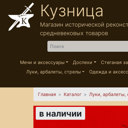
Перейти к основному содержанию
Кузница
Магазин исторической реконс
средневековых товаров
Найти
Мечи и аксессуары
Доспехи
Стеганая з
Луки, арбалеты, стрелы
Одежда и аксес
Вы здесь
Главная
Каталог
Луки, арбалеты,
в наличии