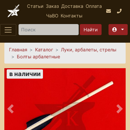
Перейти к основному содержанию
Статьи
Заказ
Доставка
Оплата
ЧаВО
Контакты
Найти
Вы здесь
Главная
Каталог
Луки, арбалеты, стрелы
Болты арбалетные
в наличии
Предыдущее
Сле