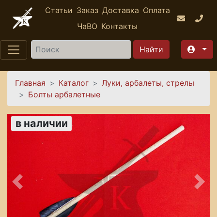
Перейти к основному содержанию
Статьи
Заказ
Доставка
Оплата
ЧаВО
Контакты
Найти
Вы здесь
Главная
Каталог
Луки, арбалеты, стрелы
Болты арбалетные
в наличии
Предыдущее
Сле