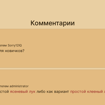
Комментарии
телем
Sorry12IQ
для новичков?
ателем
administrator
остой
ясеневый лук
либо как вариант
простой клееный 