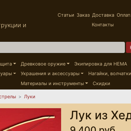
Статьи
Заказ
Доставка
Оплат
трукции и
Контакты
ащита
Древковое оружие
Экипировка для HEMA
суары
Украшения и аксессуары
Нагайки, волчатк
Материалы и инструменты
Скидки
 стрелы
Луки
Лук из Хе
9,400 руб.