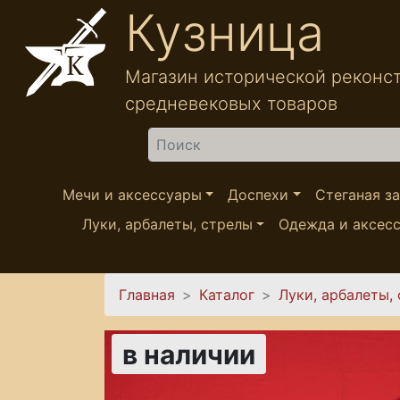
Перейти к основному содержанию
Кузница
Магазин исторической реконс
средневековых товаров
Найти
Мечи и аксессуары
Доспехи
Стеганая з
Луки, арбалеты, стрелы
Одежда и аксес
Вы здесь
Главная
Каталог
Луки, арбалеты,
в наличии