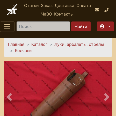
Перейти к основному содержанию
Статьи
Заказ
Доставка
Оплата
ЧаВО
Контакты
Найти
Вы здесь
Главная
Каталог
Луки, арбалеты, стрелы
Колчаны
Предыдущее
Сле