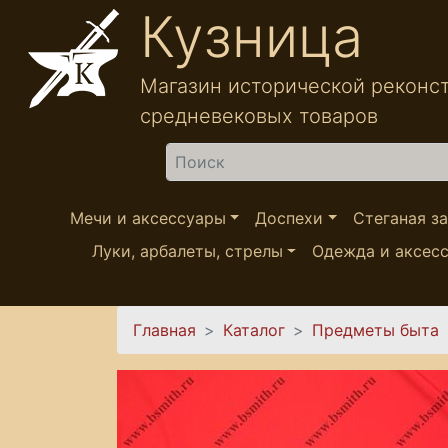
Перейти к основному содержанию
Кузница
Магазин исторической реконс
средневековых товаров
Найти
Мечи и аксессуары
Доспехи
Стеганая з
Луки, арбалеты, стрелы
Одежда и аксес
Вы здесь
Главная
Каталог
Предметы быта