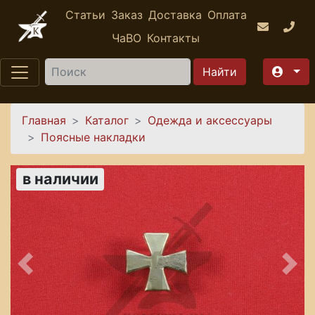
Перейти к основному содержанию
Статьи
Заказ
Доставка
Оплата
ЧаВО
Контакты
Найти
Вы здесь
Главная
Каталог
Одежда и аксессуары
Поясные накладки
в наличии
Предыдущее
Сле