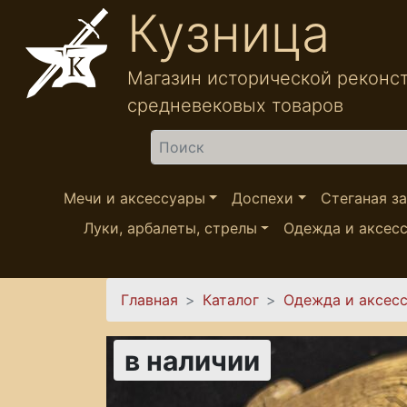
Перейти к основному содержанию
Кузница
Магазин исторической реконс
средневековых товаров
Найти
Мечи и аксессуары
Доспехи
Стеганая з
Луки, арбалеты, стрелы
Одежда и аксес
Вы здесь
Главная
Каталог
Одежда и аксес
в наличии