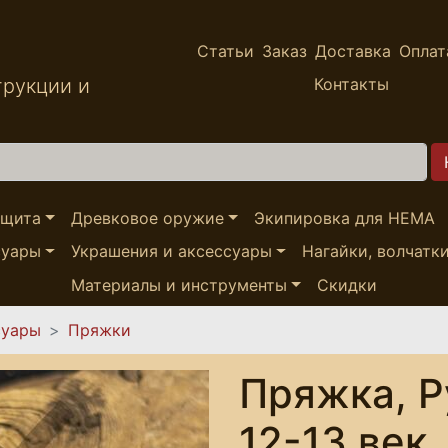
Статьи
Заказ
Доставка
Оплат
трукции и
Контакты
ащита
Древковое оружие
Экипировка для HEMA
суары
Украшения и аксессуары
Нагайки, волчатк
Материалы и инструменты
Скидки
суары
Пряжки
Пряжка, Р
12-13 век