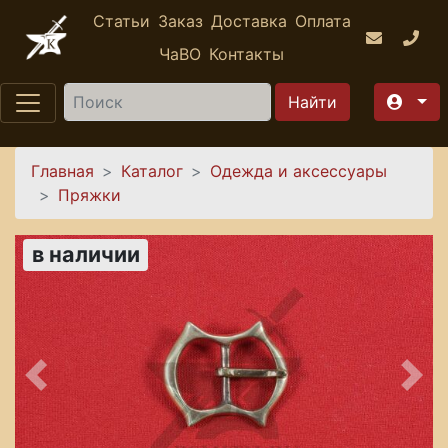
Перейти к основному содержанию
Статьи
Заказ
Доставка
Оплата
ЧаВО
Контакты
Найти
Вы здесь
Главная
Каталог
Одежда и аксессуары
Пряжки
в наличии
Предыдущее
Сле