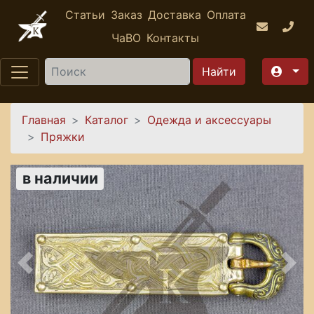
Перейти к основному содержанию
Статьи
Заказ
Доставка
Оплата
ЧаВО
Контакты
Найти
Вы здесь
Главная
Каталог
Одежда и аксессуары
Пряжки
в наличии
Предыдущее
Сле