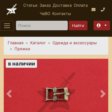
Перейти к основному содержанию
Статьи
Заказ
Доставка
Оплата
ЧаВО
Контакты
Найти
Вы здесь
Главная
Каталог
Одежда и аксессуары
Пряжки
в наличии
Предыдущее
Сле