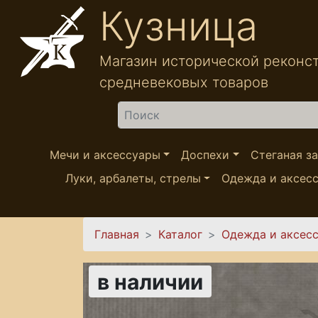
Перейти к основному содержанию
Кузница
Магазин исторической реконс
средневековых товаров
Найти
Мечи и аксессуары
Доспехи
Стеганая з
Луки, арбалеты, стрелы
Одежда и аксес
Вы здесь
Главная
Каталог
Одежда и аксес
в наличии