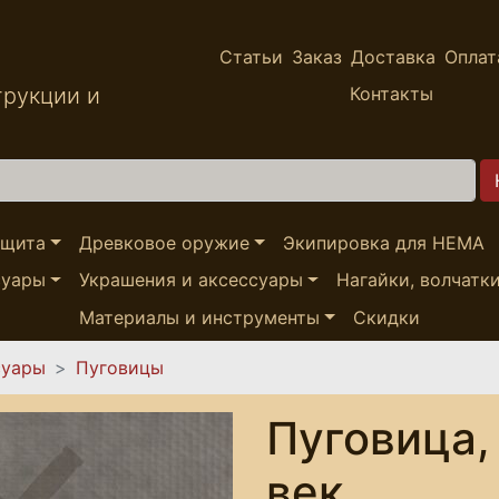
Статьи
Заказ
Доставка
Оплат
трукции и
Контакты
ащита
Древковое оружие
Экипировка для HEMA
суары
Украшения и аксессуары
Нагайки, волчатк
Материалы и инструменты
Скидки
суары
Пуговицы
Пуговица,
век